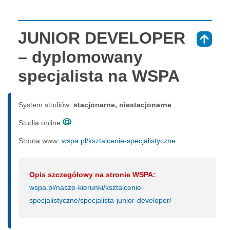
JUNIOR DEVELOPER
⇑
– dyplomowany
specjalista na WSPA
System studiów:
sta­cjo­nar­ne, nie­sta­cjo­nar­ne
Studia online
Strona www:
wspa.pl/ksztalcenie-specjalistyczne
Opis szczegółowy na stronie WSPA:
wspa.pl/nasze-kierunki/ksztalcenie-
specjalistyczne/specjalista-junior-developer/