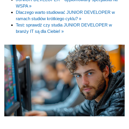
WSPA »
Dlaczego warto studiować JUNIOR DEVELOPER w
ramach studiów krótkiego cyklu? »
Test: sprawdź czy studia JUNIOR DEVELOPER w
branży IT są dla Ciebie! »