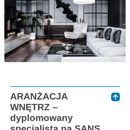
ARANŻACJA
⇑
WNĘTRZ –
dyplomowany
specjalista na SANS