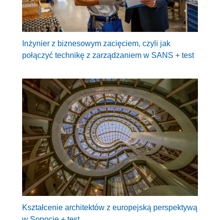
Inżynier z biznesowym zacięciem, czyli jak
połączyć technikę z zarządzaniem w SANS + test
Kształcenie architektów z europejską perspektywą
w Sopocie + test