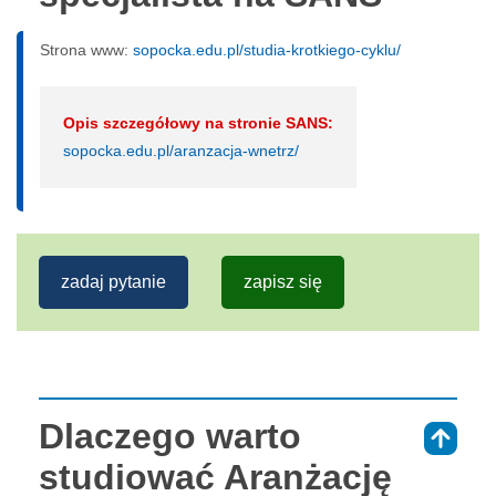
Strona www:
sopocka.edu.pl/studia-krotkiego-cyklu/
Opis szczegółowy na stronie SANS:
sopocka.edu.pl/aranzacja-wnetrz/
zadaj pytanie
zapisz się
Dlaczego warto
⇑
studiować Aranżację