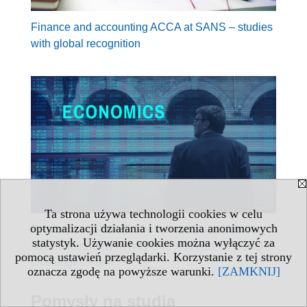
Finance and accounting ACCA at SANS – studies
with global recognition
Ta strona używa technologii cookies w celu
optymalizacji działania i tworzenia anonimowych
Economics at SANS – how Sopocka Akademia
statystyk. Używanie cookies można wyłączyć za
Nauk Stosowanych prepares students for global
pomocą ustawień przeglądarki. Korzystanie z tej strony
challenges + test
oznacza zgodę na powyższe warunki.
[ZAMKNIJ]
Pomysły na studia