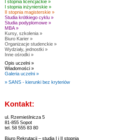
I stopnia licencjackie »
I stopnia inżynierskie »
II stopnia magisterskie »
Studia krótkiego cyklu »
Studia podyplomowe »
MBA »
Kursy, szkolenia »
Biuro Karier »
Organizacje studenckie »
Wydziały, jednostki »
Inne ośrodki »
Opis uczelni »
Wiadomości »
Galeria uczelni »
» SANS - kierunki bez kryteriów
Kontakt:
ul. Rzemieślnicza 5
81-855 Sopot
tel. 58 555 83 80
Biuro Rekrutacji – studia I i II stopnia