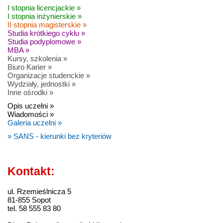
I stopnia licencjackie »
I stopnia inżynierskie »
II stopnia magisterskie »
Studia krótkiego cyklu »
Studia podyplomowe »
MBA »
Kursy, szkolenia »
Biuro Karier »
Organizacje studenckie »
Wydziały, jednostki »
Inne ośrodki »
Opis uczelni »
Wiadomości »
Galeria uczelni »
» SANS - kierunki bez kryteriów
Kontakt:
ul. Rzemieślnicza 5
81-855 Sopot
tel. 58 555 83 80