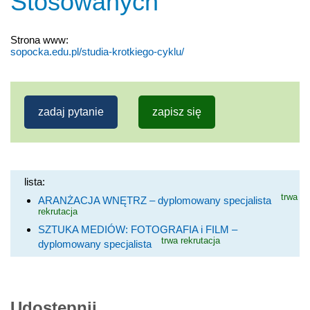
Stosowanych
Strona www:
sopocka.edu.pl/studia-krotkiego-cyklu/
zadaj pytanie
zapisz się
lista:
trwa
ARANŻACJA WNĘTRZ – dyplomowany specjalista
rekrutacja
SZTUKA MEDIÓW: FOTOGRAFIA i FILM –
trwa rekrutacja
dyplomowany specjalista
Udostępnij