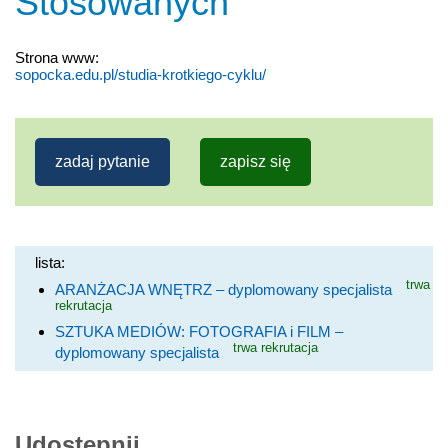
Stosowanych
Strona www:
sopocka.edu.pl/studia-krotkiego-cyklu/
zadaj pytanie
zapisz się
lista:
trwa
ARANŻACJA WNĘTRZ – dyplomowany specjalista
rekrutacja
SZTUKA MEDIÓW: FOTOGRAFIA i FILM –
trwa rekrutacja
dyplomowany specjalista
Udostępnij