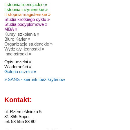
I stopnia licencjackie »
I stopnia inżynierskie »
II stopnia magisterskie »
Studia krótkiego cyklu »
Studia podyplomowe »
MBA »
Kursy, szkolenia »
Biuro Karier »
Organizacje studenckie »
Wydziały, jednostki »
Inne ośrodki »
Opis uczelni »
Wiadomości »
Galeria uczelni »
» SANS - kierunki bez kryteriów
Kontakt:
ul. Rzemieślnicza 5
81-855 Sopot
tel. 58 555 83 80