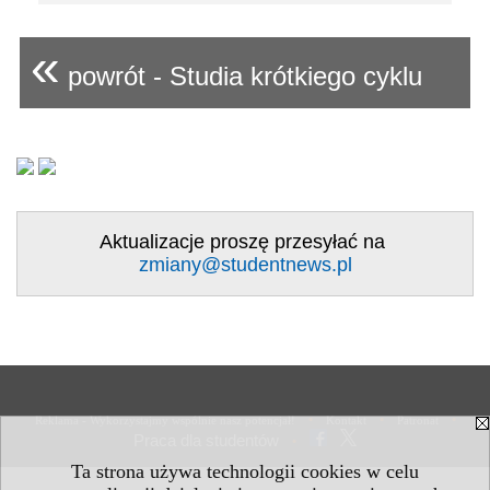
«
powrót - Studia krótkiego cyklu
Aktualizacje proszę przesyłać na
zmiany@studentnews.pl
•
•
•
Reklama - Wykorzystajmy wspólnie nasz potencjał!
Kontakt
Patronat
Praca dla studentów
•
Ta strona używa technologii cookies w celu